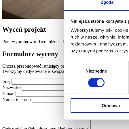
Zgoda
Niniejsza strona korzysta z
Wyceń projekt
Wykorzystujemy pliki cookie 
ruch w naszej witrynie. Inf
Pora wypromować Twój biznes. Porozmawiaj z nami o Twojej wizji.
reklamowym i analitycznym. 
uzyskanymi podczas korzysta
Formularz wyceny
Wybór
Chcesz przebudować istniejący projekt lub zbudować nowy?
Niezbędne
Tworzymy dedykowane rozwiązania w oparciu o
WordPress, Larave
zgody
Imię
Nazwisko
E-mail
Numer telefonu
Odmowa
Opis projektu (lub adresy przykładowych stron)