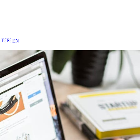
🇬🇧
EN